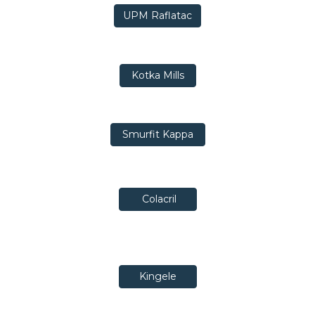
UPM Raflatac
Kotka Mills
Smurfit Kappa
Colacril
Kingele